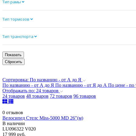
Тип рамы
Тип тормозов
Тип транспорта
Сортировка: По названию - от А до Я
По названию - от А до Я
По названию - от Я до А
По цене - п
Отображать по: 24 товаров
24 товаров
48 товаров
72 товаров
96 товаров
0 отзывов
Велосипед Стелс Miss-5000 MD 26"(м)
В наличии
LU096322 V020
17 999 руб.