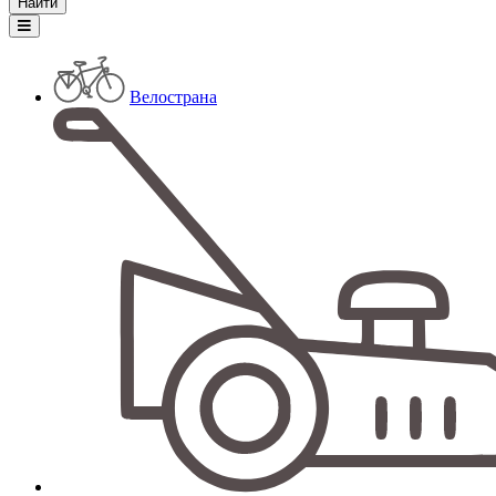
Велострана