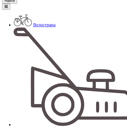
Велострана