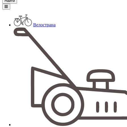
Велострана