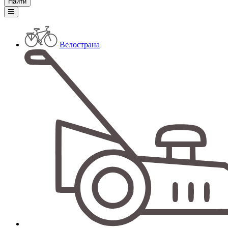
Велострана