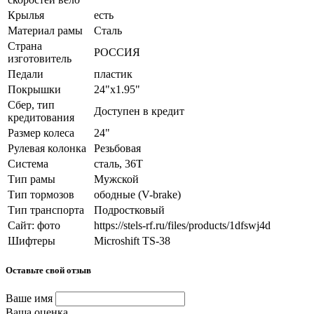
Крылья
есть
Материал рамы
Сталь
Страна
РОССИЯ
изготовитель
Педали
пластик
Покрышки
24"x1.95"
Сбер, тип
Доступен в кредит
кредитования
Размер колеса
24"
Рулевая колонка
Резьбовая
Система
сталь, 36T
Тип рамы
Мужской
Тип тормозов
ободные (V-brake)
Тип транспорта
Подростковый
Сайт: фото
https://stels-rf.ru/files/products/1dfswj4d
Шифтеры
Microshift TS-38
Оставьте свой отзыв
Ваше имя
Ваша оценка