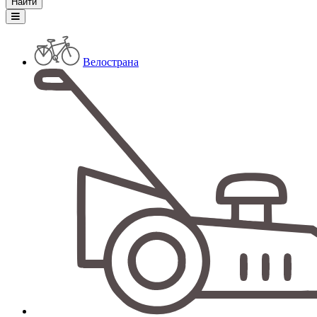
Велострана